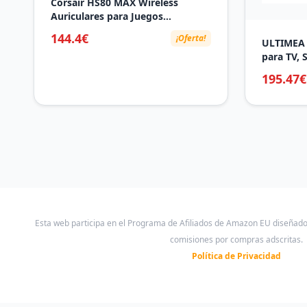
Corsair HS80 MAX Wireless
Auriculares para Juegos
Multiplataforma con Bluetooth –
144.4€
¡Oferta!
ULTIMEA 
Dolby Atmos – Micrófono de
para TV, 
Calidad Broadcast – Compatible
Atmos co
con iCUE – PC, Mac, PS5, PS4,
195.47€
envolven
Switch, Móvil – Blanco
420W de 
eARC, Con
Pro, Mod
Esta web participa en el Programa de Afiliados de Amazon EU diseñad
comisiones por compras adscritas.
Política de Privacidad