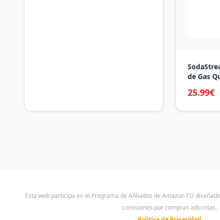
L para Hombre
SodaStrea
de Gas Q
Terra y D
25.99€
Máquinas
SodaStrea
Esta web participa en el Programa de Afiliados de Amazon EU diseñad
comisiones por compras adscritas.
Política de Privacidad