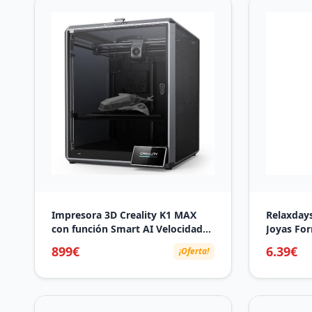
Impresora 3D Creality K1 MAX
Relaxdays
con función Smart AI Velocidad
Joyas For
de impresión 600mm/s
Collares,
899€
6.39€
¡Oferta!
Aceleración 20000mm/s²,
Joyero 30
Extrusor de Doble Engranaje con
Metal
nivelación automática, Impresión
11.81 * 11.81 * 11.81in