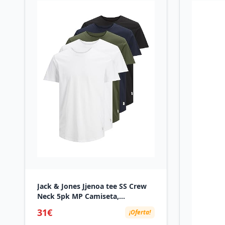
Jack & Jones Jjenoa tee SS Crew
Neck 5pk MP Camiseta,
Multicolor (White/Detail: 2
31€
¡Oferta!
White/1 Black/1 Navy /1 Forest),