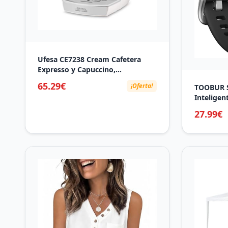
Ufesa CE7238 Cream Cafetera
Expresso y Capuccino,
Vaporizador Orientable, 20 Bares,
65.29€
¡Oferta!
TOOBUR S
2 Modos: Café Molido o
Intelige
Monodosis, Depósito 1.2L,
Impermea
Función Calienta Tazas, 850W,
27.99€
Actividad
Cream
Oxímetro
Monitor S
Mensajes
Android 