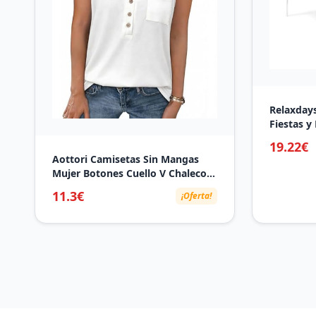
Relaxdays
Fiestas y
Acero y d
19.22€
Blanco
Aottori Camisetas Sin Mangas
Mujer Botones Cuello V Chaleco
Verano Básico Cami Casual Suave
11.3€
¡Oferta!
Sólido Suelta Ajustada Estirada
Camiseta con Bolsillo Blanco XL