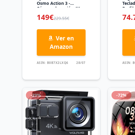
Osmo Action 3 -
Tecla
Cámara de acción 4K,
Perfil
FOV superamplio,
Fluida 
149€
74.
229.55€
HorizonS...
Ver en
Amazon
ASIN: B0B7X2LXQ6
28/07
ASIN: 
-29%
-72%