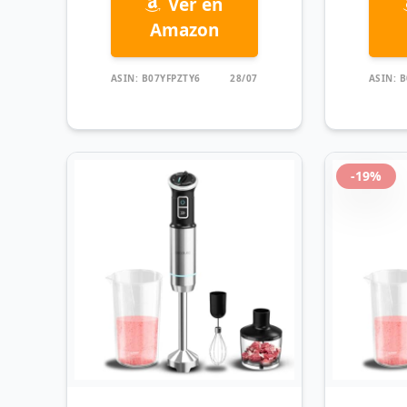
Ver en
Amazon
ASIN: B07YFPZTY6
28/07
ASIN: 
-19%