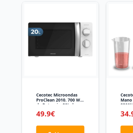
Cecotec Microondas
Cecot
ProClean 2010. 700 W
Mano 
de Potencia, 20L de
2300
Capacidad, Tecnologí...
Cream
49.9€
34.
2300W,