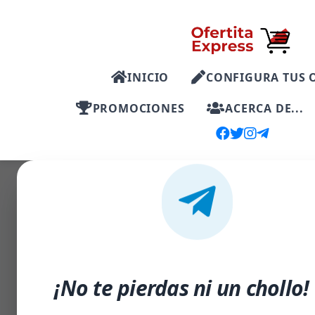
INICIO
CONFIGURA TUS 
PROMOCIONES
ACERCA DE...
Las mejores ofertas de Amazon, 
tiempo real.
¡No te pierdas ni un chollo!