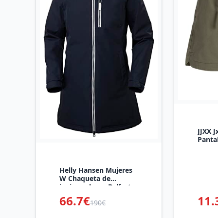
JJXX 
Panta
Helly Hansen Mujeres
W Chaqueta de
invierno larga Belfast,
Azul Marino, M
66.7€
11.
190€