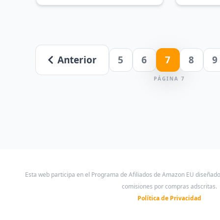
Anterior
5
6
7
8
9
PÁGINA 7
Esta web participa en el Programa de Afiliados de Amazon EU diseñad
comisiones por compras adscritas.
Política de Privacidad