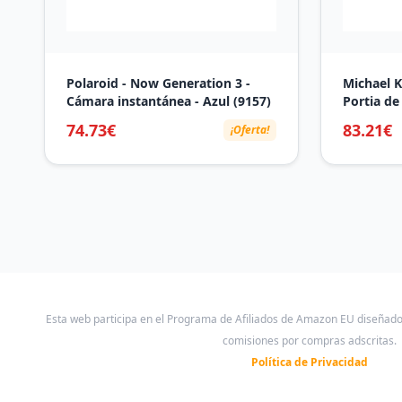
Polaroid - Now Generation 3 -
Michael K
Cámara instantánea - Azul (9157)
Portia de
tono oro 
74.73€
83.21€
¡Oferta!
MK4598
Esta web participa en el Programa de Afiliados de Amazon EU diseñad
comisiones por compras adscritas.
Política de Privacidad