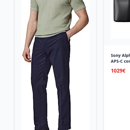
Sony Alph
APS-C co
18-135mm 
1029€
automátic
Megapíxel
en 4K y p
Vlogging