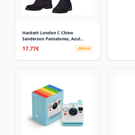
Hackett London C Chino
Sanderson Pantalones, Azul
(Navy Blazer), 30W/34L para
17.77€
¡Oferta!
Hombre