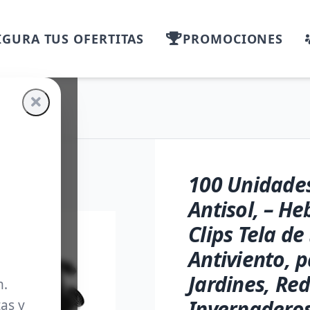
GURA TUS OFERTITAS
PROMOCIONES
100 Unidades
Antisol, – He
Clips Tela d
Antiviento, p
Jardines, Red
m.
Invernadero
as y