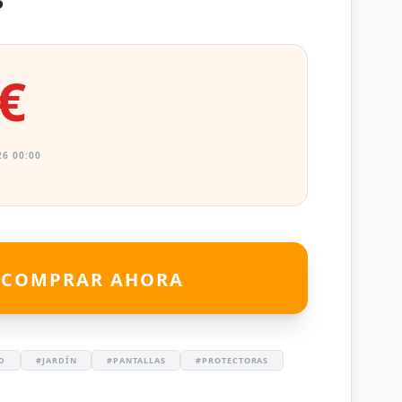
€
6 00:00
COMPRAR AHORA
D
#JARDÍN
#PANTALLAS
#PROTECTORAS