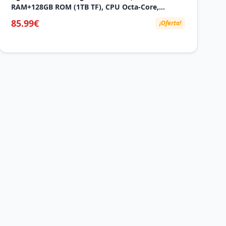
RAM+128GB ROM (1TB TF), CPU Octa-Core,
8000mAh, Widevine L1, Dual WiFi, BT 5.0, Face ID,
85.99€
¡Oferta!
5MP+8MP, con Carcasa MetÃlica, Teclado y Ratón-
Grey