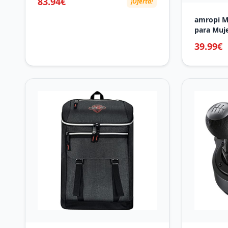
83.94€
¡Oferta!
Memoria de Escritorio
amropi M
para Muj
Verano E
39.99€
Cinturón 