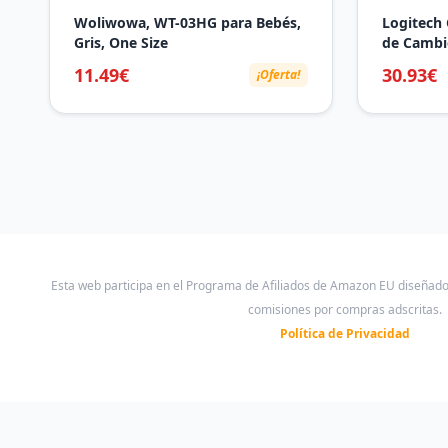
Woliwowa, WT-03HG para Bebés,
Logitech 
Gris, One Size
de Cambi
Carreras 
11.49€
30.93€
¡Oferta!
Velocidad
Presion, 
Esta web participa en el Programa de Afiliados de Amazon EU diseñad
comisiones por compras adscritas.
Política de Privacidad