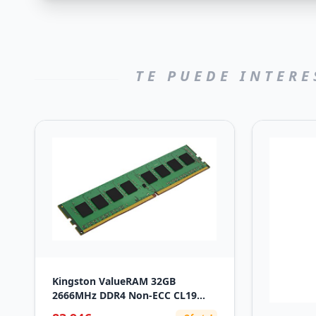
TE PUEDE INTERE
Kingston ValueRAM 32GB
2666MHz DDR4 Non-ECC CL19
DIMM 2Rx8 1.2V KVR26N19D8/32