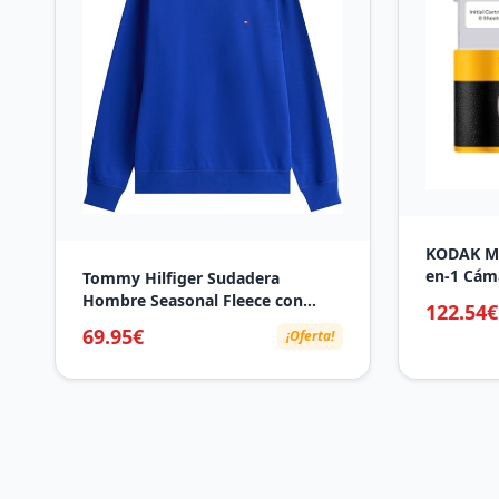
KODAK Mi
en-1 Cám
Tommy Hilfiger Sudadera
Impresora
Hombre Seasonal Fleece con
122.54€
(Cámara +
Cuello Redondo, Azul (Wedge
69.95€
¡Oferta!
Hojas Inic
Blue), XXL
Amarillo)