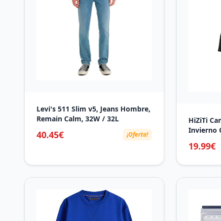
Levi's 511 Slim v5, Jeans Hombre,
Remain Calm, 32W / 32L
HiZiTi Ca
Invierno 
40.45€
¡Oferta!
Termico 
19.99€
el Frio E
Pantalon
Ropa Nie