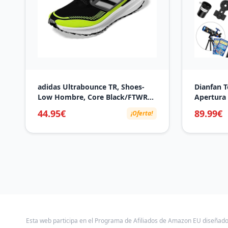
adidas Ultrabounce TR, Shoes-
Dianfan 
Low Hombre, Core Black/FTWR
Apertura
White/Grey Three, 42 2/3 EU
Adultos, 
44.95€
89.99€
¡Oferta!
Niños Y P
Multirrev
para Telé
Pegatina
Esta web participa en el Programa de Afiliados de Amazon EU diseñad