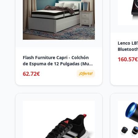
Lenco LBT
Bluetooth
RCA y USB
Flash Furniture Capri - Colchón
160.57€
y 45 RPM 
de Espuma de 12 Pulgadas (Muy
carcasa d
cómodo)
62.72€
¡Oferta!
correa - 