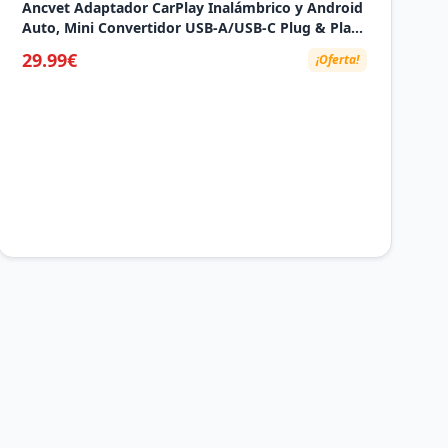
Ancvet Adaptador CarPlay Inalámbrico y Android
Auto, Mini Convertidor USB-A/USB-C Plug & Play,
de Cable a Inalámbrico, WiFi 2.4GHz/5GHz,
29.99€
¡Oferta!
Conexión Automática, para Coches con CarPlay,
Plata