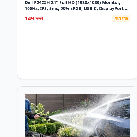
Dell P2425H 24" Full HD (1920x1080) Monitor,
100Hz, IPS, 5ms, 99% sRGB, USB-C, DisplayPort,
HDMI, VGA, 4X USB, Negro
149.99€
¡Oferta!