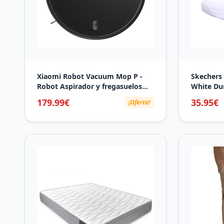
Xiaomi Robot Vacuum Mop P -
Skechers 
Robot Aspirador y fregasuelos
White Du
con Sistema Inteligente de
Trim, 39 
179.99€
35.95€
¡Oferta!
navegación láser (LDS), succión
de 2100 Pa, sistema de fregado,
3200 mAh, App Mi Home