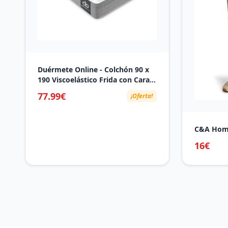
Duérmete Online - Colchón 90 x
190 Viscoelástico Frida con Cara
Invierno/Verano, Ergonómico,
77.99€
¡Oferta!
Confort y Dureza Óptimos,
Higiénico y Transpirable, Grosor
21cm
C&A Homb
16€