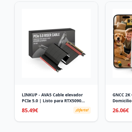
LINKUP - AVA5 Cable elevador
GNCC 2K 
PCIe 5.0 | Listo para RTX5090
Domicilio
RX9070 GPU | x16 128GB/s
WiFi Inte
85.49€
26.06€
¡Oferta!
Velocidad | Compatible con PCIE
Bebés/Ma
4.0 | Diseñado para ITX | Recto
Detección
Simple Inverso Negro 20cm
Bidirecci
(Longitud total 24.5cm)
Compatib