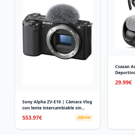
Csasan Au
Deportivo
Bluetooth
29.99€
48H de Re
Cascos In
LED, Aur
Sony Alpha ZV-E10 | Cámara Vlog
Running,
con lente intercambiable sin
espejo APS-C (pantalla pivotante
553.97€
¡Oferta!
para vlogs, video 4K,
autoenfoque ocular en tiempo
real) Negro