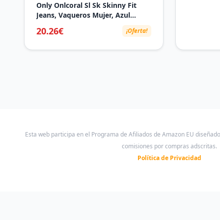
Only Onlcoral Sl Sk Skinny Fit
Jeans, Vaqueros Mujer, Azul
(Medium Blue Denim), 28W/30L
20.26€
¡Oferta!
Esta web participa en el Programa de Afiliados de Amazon EU diseñad
comisiones por compras adscritas.
Política de Privacidad