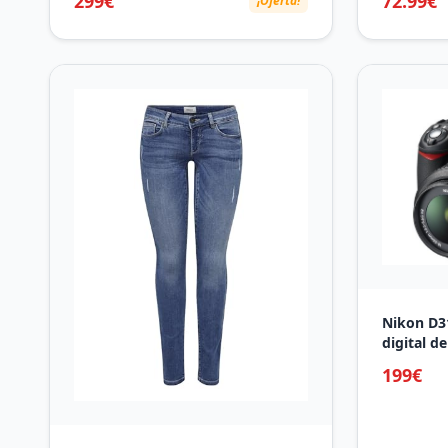
299€
72.99€
¡Oferta!
de Realidad Aumentada,
Ergonómic
Transmitir y Jugar en
Reposabra
PC/Android/iOS, Compatibles con
Carga má
Consolas y Juegos en la Nube
OBN15BK
Nikon D31
digital de
estabiliza
199€
HD), colo
objetivo
[importa