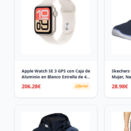
Apple Watch SE 3 GPS con Caja de
Skechers 
Aluminio en Blanco Estrella de 40
Mujer, Na
mm y Correa Deportiva Blanco
EU
206.28€
28.98€
¡Oferta!
Estrella-Talla S/M.Monitores de
entreno y sueño,Monitor de
frecuencia Cardiaca, Pantalla
Siempre Activa