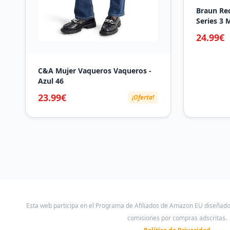
Braun Re
Series 3 
Inalámbr
24.99€
Autonomí
Cortapelo
Para Bar
C&A Mujer Vaqueros Vaqueros -
Azul 46
23.99€
¡Oferta!
Esta web participa en el Programa de Afiliados de Amazon EU diseñad
comisiones por compras adscritas.