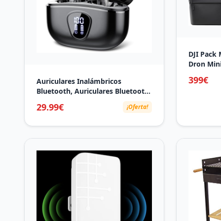
DJI Pack 
Dron Mini
plegable 
399€
Auriculares Inalámbricos
min de ti
Bluetooth, Auriculares Bluetooth
Grabación
5.3 con Sonido Envolvente,
inteligent
29.99€
¡Oferta!
Controlador de 14,2 mm, 40
Horas Cascos Inalámbricos con
Reducción de Ruido, Pantalla LED,
IP7 Impermeable, Negro