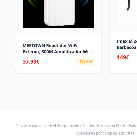
Imex El Z
MEETOWN Repetidor WiFi
Barbacoa 
Exterior, 300M Amplificador WiFi
inox, 88 x
149€
para Exteriores, Resistente IP65,
negro, 8
37.99€
¡Oferta!
WiFi Repetidor Jardín con
Conexión LAN, 12 dBi Antena
Oculta Integrada,
Repeater/Ap/Router Modo
Esta web participa en el Programa de Afiliados de Amazon EU diseñad
comisiones por compras adscritas.