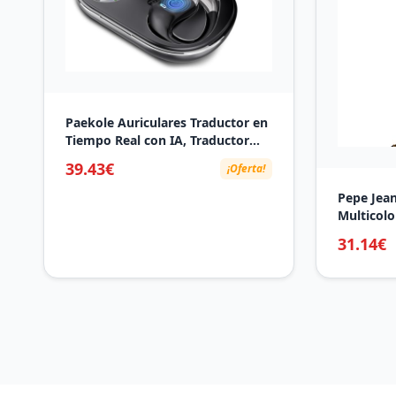
Paekole Auriculares Traductor en
Tiempo Real con IA, Traductor
Instantáneo de Voz 198 Idiomas,
39.43€
¡Oferta!
Auriculares Traductores
Inalámbricos Abiertos 3 en 1,
Pepe Jean
Bluetooth 6.1, 60H Batería para
Multicolo
Reuniones y Viajes
31.14€