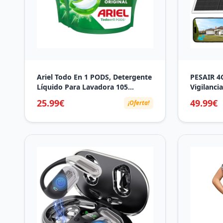
Ariel Todo En 1 PODS, Detergente
PESAIR 4
Líquido Para Lavadora 105
Vigilancia
Capsulas/Pastillas, Original, 5
SIM, 2K H
25.99€
49.99€
¡Oferta!
Acciones Para Una Limpieza
Sin WiFi 
Increíble, El embalaje puede
Colorida 
variar
Humana, 