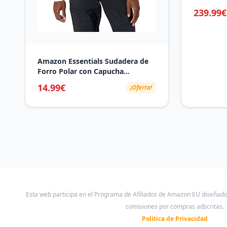
Single Spe
239.99€
Amazon Essentials Sudadera de
Forro Polar con Capucha
(Disponible en Tallas Grandes y
14.99€
¡Oferta!
Largos Especiales) Hombre,
Blanco Roto, L
Esta web participa en el Programa de Afiliados de Amazon EU diseñad
comisiones por compras adscritas.
Política de Privacidad