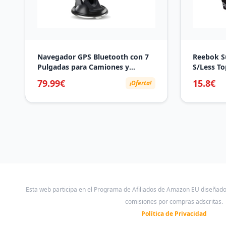
Navegador GPS Bluetooth con 7
Reebok S
Pulgadas para Camiones y
S/Less T
Coches, Actualizaciones de Mapas
Negro
79.99€
15.8€
¡Oferta!
de Europa para Toda la Vida
Esta web participa en el Programa de Afiliados de Amazon EU diseñad
comisiones por compras adscritas.
Política de Privacidad