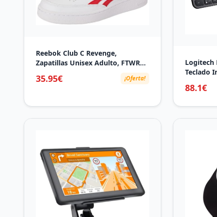
Reebok Club C Revenge,
Logitech
Zapatillas Unisex Adulto, FTWR
Teclado I
White Vector Red FTWR White, 42
35.95€
¡Oferta!
Clara Res
EU
88.1€
Retroilum
PC/Mac/Po
Windows/
Disposic
color Ne