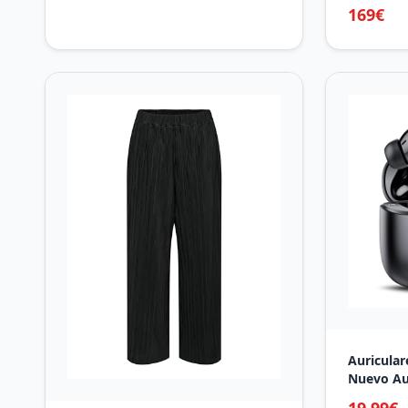
Niñas - A
169€
70kg - 1
19km/h, L
Ruedas An
Auricular
Nuevo Aur
Bluetooth
19.99€