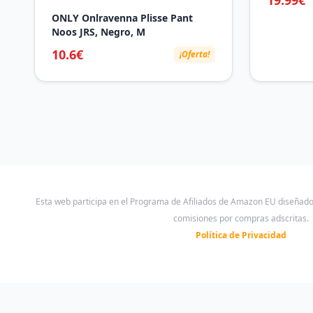
Mic, 40 H
ONLY Onlravenna Plisse Pant
Inalambri
Noos JRS, Negro, M
Pantalla,
para Andr
10.6€
¡Oferta!
Esta web participa en el Programa de Afiliados de Amazon EU diseñad
comisiones por compras adscritas.
Política de Privacidad