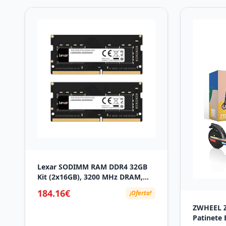
Lexar SODIMM RAM DDR4 32GB
Kit (2x16GB), 3200 MHz DRAM,
260-Pin DDR4 SODIMM Laptop
184.16€
¡Oferta!
Ram para Portátil, SO-DIMM de
Alto Rendimiento, Memoria para
ZWHEEL Z
Computadora Portátil PC
Patinete 