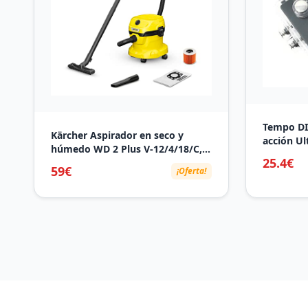
Tempo DI
Kärcher Aspirador en seco y
acción Ul
húmedo WD 2 Plus V-12/4/18/C,
con Mando
25.4€
función soplado, depósito de
Deportiv
59€
¡Oferta!
plástico: 12 l, Manguera
aspiración: 1,8 m, Incluye: Filtros
y Boquilla para Suelo y Ranuras