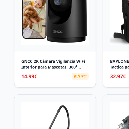
GNCC 2K Cámara Vigilancia WiFi
BAPLONEX
Interior para Mascotas, 360°
Tactica p
Cámara Vigilancia Domicilio WiFi,
Gimnasio 
14.99€
32.97€
¡Oferta!
Visión Nocturna, Audio
Militar +
Bidireccional, Seguimiento
Llavero E
Automatico, Detección de
Entrenami
Movimiento y Sonido, 2.4G
(Negro)