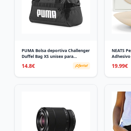
PUMA Bolsa deportiva Challenger
NEATS Pe
Duffel Bag XS unisex para
Adhesivo
adultos, Puma negro
Silicona,
14.8€
19.99€
¡Oferta!
Reutiliza
8cm)