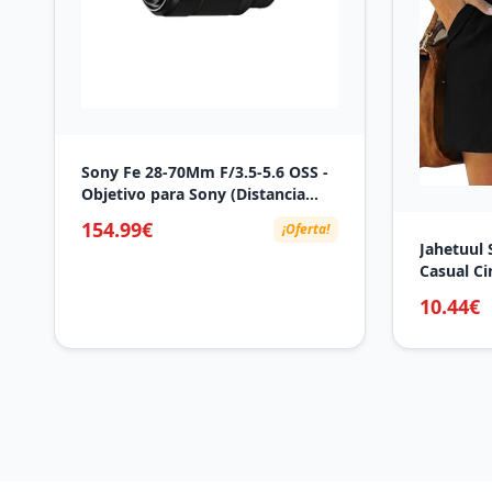
Sony Fe 28-70Mm F/3.5-5.6 OSS -
Objetivo para Sony (Distancia
Focal 28-70Mm, Apertura F/3.5-
154.99€
¡Oferta!
36, Zoom Óptico
Jahetuul 
2.5X,Estabilizador Óptico,
Casual Ci
Diámetro: 55Mm) Negro
Cordón Sh
10.44€
Bolsillos