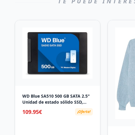
TE PUEDE INTERE
WD Blue SA510 500 GB SATA 2.5"
Unidad de estado sólido SSD,
Velocidades de lectura de hasta
109.95€
¡Oferta!
560 MB/s, 2.5" SATA SSD, Acronis
True Image, Clona todo el disco
duro, Renueva tu ordenador