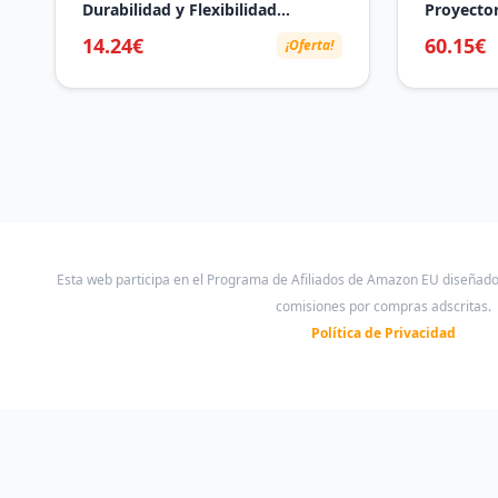
Durabilidad y Flexibilidad
Proyector
Insuperables, Filamento PETG
Supote V
14.24€
60.15€
¡Oferta!
para Impresora 3D de alta
Control W
Resistencia, Compatible con la
Rotation
Mayoría de Impresoras 3D FDM,
HDMI/TV 
Bobina de 1 kg, petg Negro
Blanco
Esta web participa en el Programa de Afiliados de Amazon EU diseñad
comisiones por compras adscritas.
Política de Privacidad