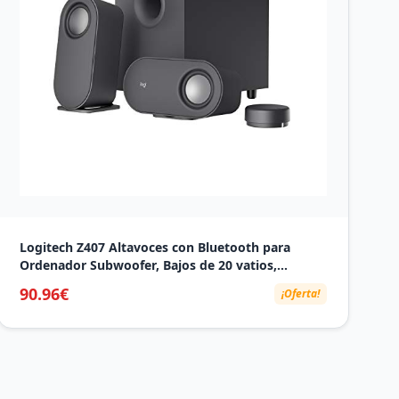
Logitech Z407 Altavoces con Bluetooth para
Ordenador Subwoofer, Bajos de 20 vatios,
Control inalámbrico, Sonido Envolvente, portátil,
90.96€
¡Oferta!
Varias entradas, Altavoces compactos de Doble
posición, USB-Negro