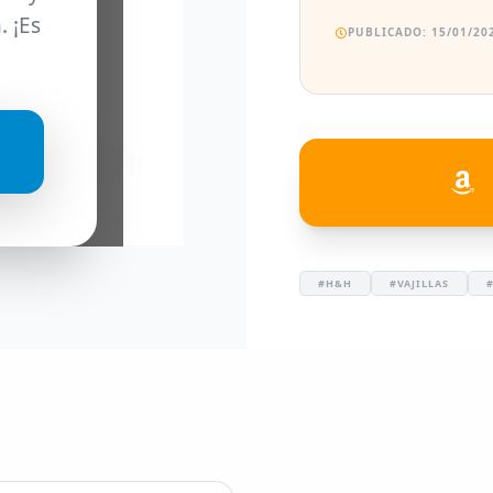
. ¡Es
PUBLICADO: 15/01/202
#H&H
#VAJILLAS