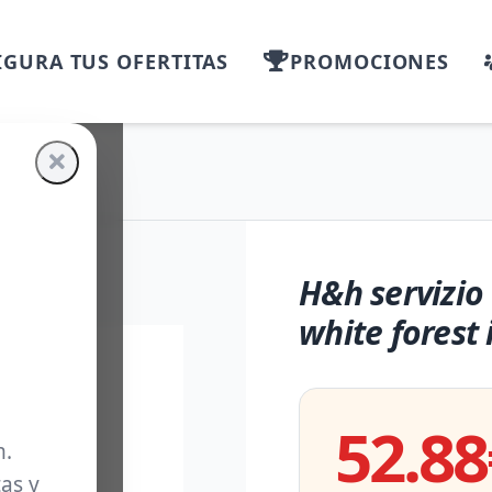
GURA TUS OFERTITAS
PROMOCIONES
H&h servizio 
white forest
52.88
m.
as y