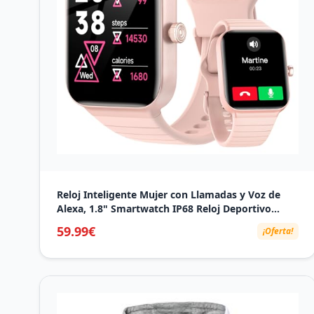
Reloj Inteligente Mujer con Llamadas y Voz de
Alexa, 1.8" Smartwatch IP68 Reloj Deportivo
Hombre con 100+ Modos Deportivos, Pulsera
59.99€
¡Oferta!
Actividad Pulsómetro/Monitor de
Sueño/Podómetro para Android iOS