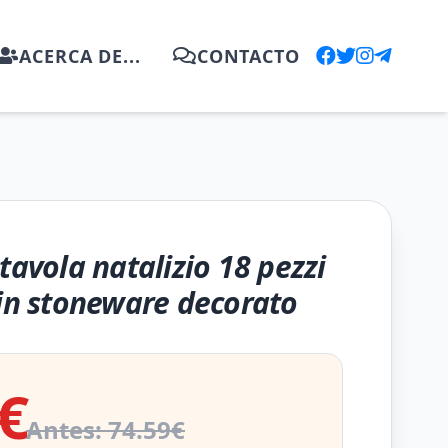
ACERCA DE...
CONTACTO
tavola natalizio 18 pezzi
 in stoneware decorato
€
Antes: 74.59€