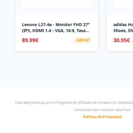
Lenovo L27-4e - Monitor FHD 27"
adidas H
(IPS, HDMI 1.4 - VGA, 16:9, Tasa
Shoes, Sh
de Refresco 100 Hz, Tiempo de
Cloud Whi
89.99€
30.95€
¡Oferta!
Respuesta 4ms, 99% sRGB,
Montaje VESA 100 mm, Soporte
Inclinable) Negro
Esta web participa en el Programa de Afiliados de Amazon EU diseñad
comisiones por compras adscritas.
Política de Privacidad