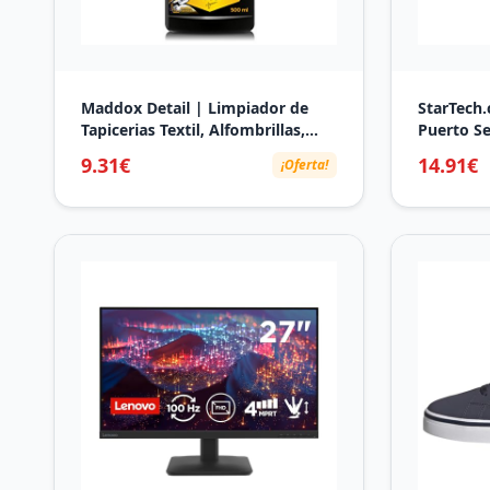
Maddox Detail | Limpiador de
StarTech.
Tapicerias Textil, Alfombrillas,
Puerto Se
Techos, y Alcántara | Limpieza
Combo co
9.31€
14.91€
¡Oferta!
Coche Interior | Limpia Tapicerias
Paralelo 
Coche en Profundidad |
Serie, Ta
Productos Limpieza Coche |
y Paralel
Interior Cleaner 500ml
(PEX1S1P