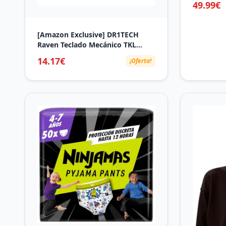
49.99€
intercamb
antiadher
Excellenc
[Amazon Exclusive] DR1TECH
horno y la
Raven Teclado Mecánico TKL
Gaming RGB para PC [20Mln De
14.17€
¡Oferta!
Clic] - 87 Teclas Anti Ghosting -
Teclado USB Ergonómico con
Cable