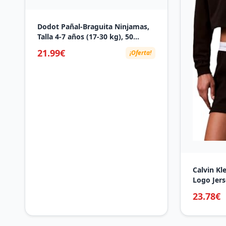
Dodot Pañal-Braguita Ninjamas,
Talla 4-7 años (17-30 kg), 50
pañales tipo braguita, pañal
21.99€
¡Oferta!
noche con Naves espaciales,
Protección Antifugas durante
Toda La Noche
Calvin Kl
Logo Jers
Cintura, 
23.78€