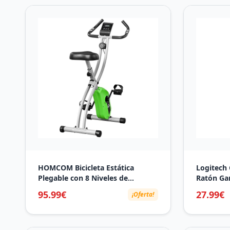
HOMCOM Bicicleta Estática
Logitech
Plegable con 8 Niveles de
Ratón Ga
Resistencia Magnética Ajustable
Captor He
95.99€
27.99€
¡Oferta!
Bicicleta de Ejercicio Fitness con
Ultra-Lig
Pantalla LCD Pulsómetro y Sillín
Botones 
Regulable 86x47x112 cm Verde
Integrada