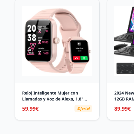
Reloj Inteligente Mujer con
2024 Newe
Llamadas y Voz de Alexa, 1.8"
12GB RAM
Smartwatch IP68 Reloj Deportivo
Android 1
59.99€
89.99€
¡Oferta!
Hombre con 100+ Modos
2.0Ghz, G
Deportivos, Pulsera Actividad
5MP, Type
Pulsómetro/Monitor de
con Funda
Sueño/Podómetro para Android