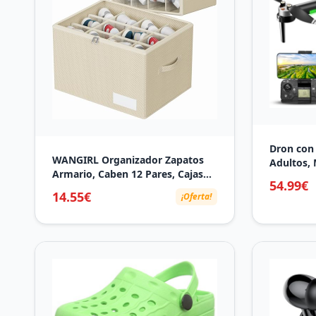
Dron con
WANGIRL Organizador Zapatos
Adultos, 
Armario, Caben 12 Pares, Cajas
Baterías 
54.99€
Almacenaje Zapatos Plegable,
Ajustable
14.55€
¡Oferta!
Organizador de Zapatos con Tapa
Evitación
Transparente, Soporte Inferior y
<249g(Ne
Asas Reforzadas - Beige