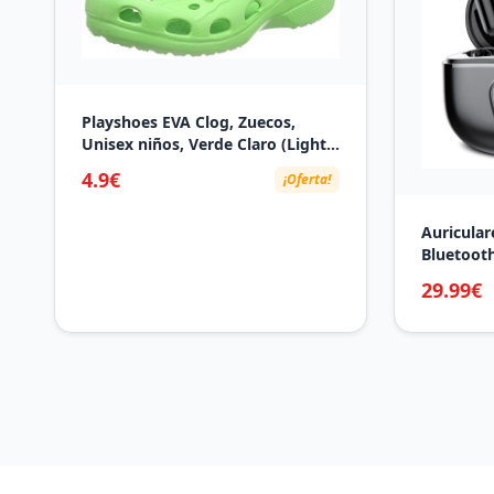
Playshoes EVA Clog, Zuecos,
Unisex niños, Verde Claro (Light
Green), 30/31 EU
4.9€
¡Oferta!
Auricular
Bluetooth
5.3 con S
29.99€
Controla
Horas Ca
Reducción
IP7 Impe