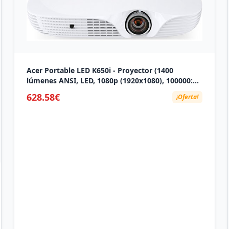
Acer Portable LED K650i - Proyector (1400
lúmenes ANSI, LED, 1080p (1920x1080), 100000:1,
16:9, 1 - 7,4 m)
628.58€
¡Oferta!