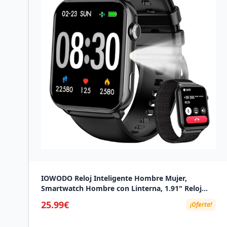
IOWODO Reloj Inteligente Hombre Mujer,
Smartwatch Hombre con Linterna, 1.91" Reloj
Inteligente con Llamadas, 2 Correas, Monitor
25.99€
¡Oferta!
Cardíaco 24h/SpO2/Sueño, IP68 Impermeable
Smartwatch para Android iOS