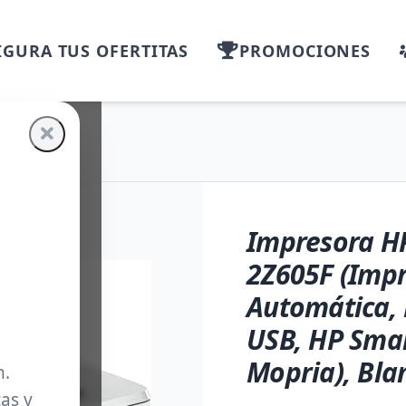
GURA TUS OFERTITAS
PROMOCIONES
Impresora HP
2Z605F (Impr
Automática, 
USB, HP Smar
Mopria), Bla
m.
as y