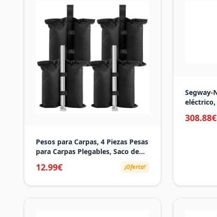
Segway-N
eléctrico
Adultos, 
308.88€
máxima, ​
Intermite
Delanter
Pesos para Carpas, 4 Piezas Pesas
para Carpas Plegables, Saco de
Arena para Peso, Saco Arena
12.99€
¡Oferta!
Pergola, Adecuado para
Marquesinas Emergentes Tiendas
de Campaña Pabellones
Sombrillas