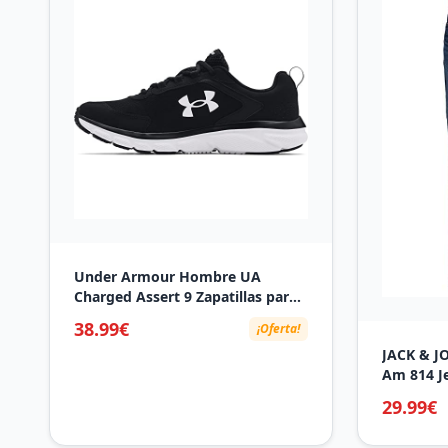
Under Armour Hombre UA
Charged Assert 9 Zapatillas para
correr,Negro,42.5 EU
38.99€
¡Oferta!
JACK & JO
Am 814 Je
36W / 32
29.99€