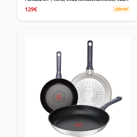
Memoria, Altavoces Duales Dolby, Garantía del
129€
¡Oferta!
Fabricante 3 Años + 1 Año Extra, Gris (Versión
Española)