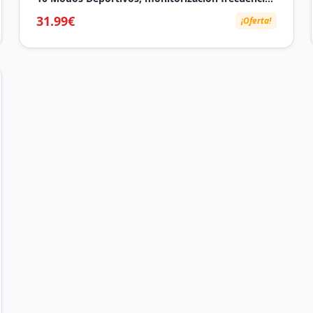
cardíaca, oxígeno en Sangre y sueño, Carga
31.99€
¡Oferta!
rápida, Coral Pink