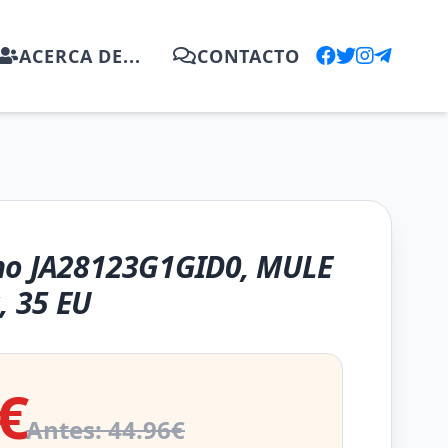
ACERCA DE...
CONTACTO
no JA28123G1GID0, MULE
, 35 EU
€
Antes: 44.96€