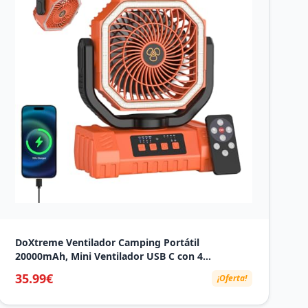
DoXtreme Ventilador Camping Portátil
20000mAh, Mini Ventilador USB C con 4
velocidades, Temporizador 1-8H, 2 ángulos de
35.99€
¡Oferta!
rotación (45°/90°), Lámpara LED de 3 Niveles