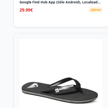
Google Find Hub App (Sólo Android), Localizador
Bluetooth, Rastreador para Llaves, Cartera,
29.99€
¡Oferta!
Equipaje, Impermeable IP68, 4 Negro