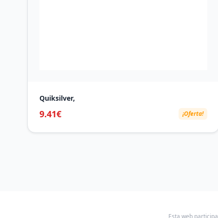
Quiksilver,
9.41€
¡Oferta!
Esta web particip