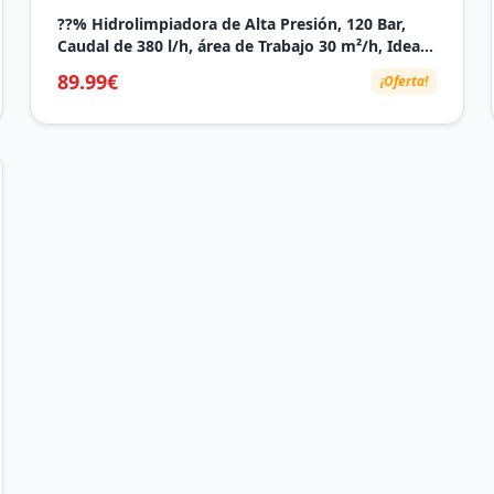
??% Hidrolimpiadora de Alta Presión, 120 Bar,
Caudal de 380 l/h, área de Trabajo 30 m²/h, Ideal
para Hogar, Jardín y Coche –Incluye Manguera de
89.99€
¡Oferta!
7m, Bomba de Aluminio, Radio de Acción 12m