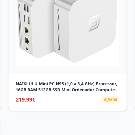
NAIKLULU Mini PC N95 (1,0 a 3,4 GHz) Processor,
16GB RAM 512GB SSD Mini Ordenador Computer,
Micro Desktop PC Sobremesa Soporta Pantallas
219.99€
¡Oferta!
4K/Tipo-C/USB 3.2/RJ45(Gigabit Ethernet)