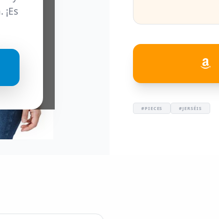
. ¡Es
#PIECES
#JERSÉIS