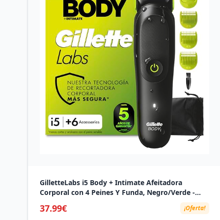
GilletteLabs i5 Body + Intimate Afeitadora
Corporal con 4 Peines Y Funda, Negro/Verde -
Depiladora Corporal Hombre Impermeable,
37.99€
¡Oferta!
Tecnología Skinfirst, Recargable, Rasura el