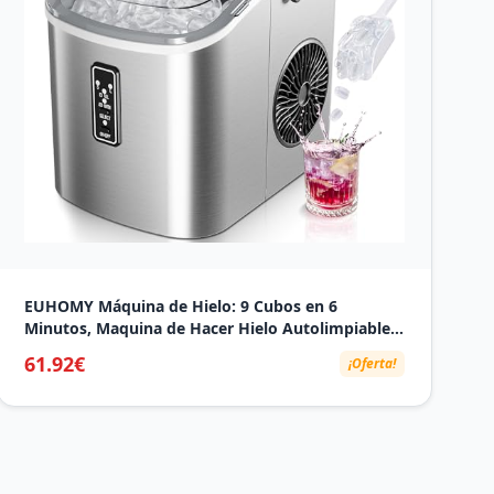
EUHOMY Máquina de Hielo: 9 Cubos en 6
Minutos, Maquina de Hacer Hielo Autolimpiable,
12Kg/24H, 2 Tamaños de Hielo, con aAsa, Pala
61.92€
¡Oferta!
para Hielo y Cesta Ideal Para
Inicio/Cocina/Oficina/Bar, Plateado