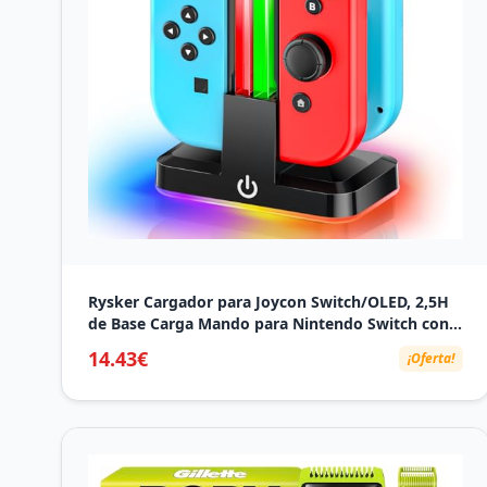
Rysker Cargador para Joycon Switch/OLED, 2,5H
de Base Carga Mando para Nintendo Switch con
Luz RGB y Control Inteligente de Carga, Estacion
14.43€
¡Oferta!
de Carga joycon para Nintendo Switch Accesorios