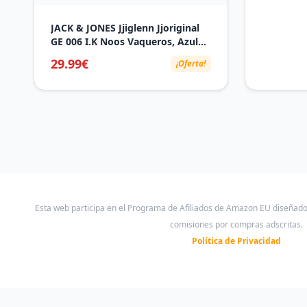
JACK & JONES Jjiglenn Jjoriginal
GE 006 I.K Noos Vaqueros, Azul
(Blue Denim), 32W / 30L para
29.99€
¡Oferta!
Hombre
Esta web participa en el Programa de Afiliados de Amazon EU diseñad
comisiones por compras adscritas.
Política de Privacidad