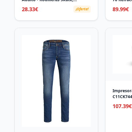
Protecciones Mujer -
Backpack
28.33€
89.99€
¡Oferta!
Protecciones Adulto, Kit
Exclusive
Protección - Patines De Hielo -
4mm Eyep
Impact Talla M Rosa Blanco
Lens)
Impresor
C11CK744
107.39€