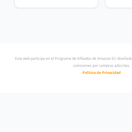
Pants con Bolsillos y Cordón
Botones 
Integrada
Esta web participa en el Programa de Afiliados de Amazon EU diseñad
comisiones por compras adscritas.
Política de Privacidad