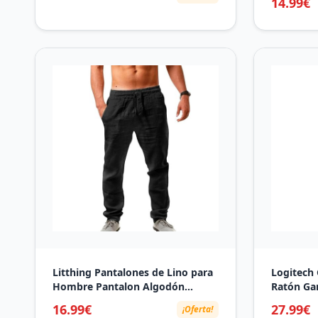
14.99€
Litthing Pantalones de Lino para
Logitech
Hombre Pantalon Algodón
Ratón Ga
Ligeros de Verano Playa
Captor He
16.99€
27.99€
¡Oferta!
Holgados Cómodos Casuales
Ultra-Lig