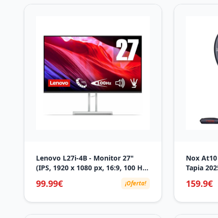
Lenovo L27i-4B - Monitor 27"
Nox At10
(IPS, 1920 x 1080 px, 16:9, 100 Hz,
Tapia 202
Tiempo de Respuesta 4ms, HDMI,
99.99€
159.9€
¡Oferta!
VGA, Montaje VESA 100 mm,
Soporte de Inclinación) Color Gris
Nube, Versión Actual