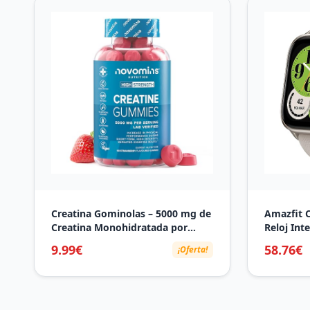
Creatina Gominolas – 5000 mg de
Amazfit 
Creatina Monohidratada por
Reloj Int
Porción – Alternativa a las
Correr co
9.99€
58.76€
¡Oferta!
Creatine Monohydrate Capsulas y
mapas si
Polvo – Para el Rendimiento
frecuenci
Fisico y el Pre Workout – 90
Sangre, Z
Gominolas – Novomins