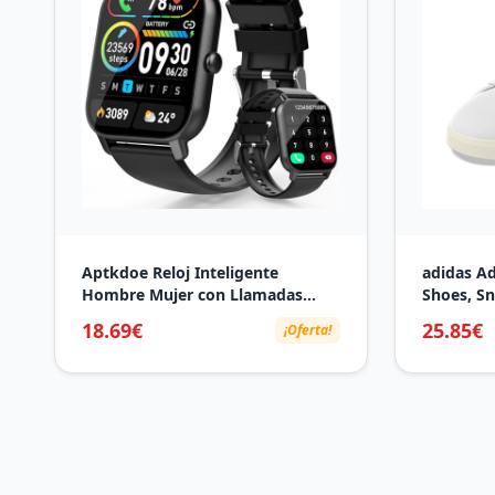
Aptkdoe Reloj Inteligente
adidas A
Hombre Mujer con Llamadas
Shoes, Sn
Bluetooth, 1.85" HD Smart
White Ftw
18.69€
25.85€
¡Oferta!
Watch, 112 Modos Deportivos
38 EU
Smartwatch, Impermeable IP68
Pulsera Actividad con
Pulsómetro/Monitor
Sueño/Podómetro