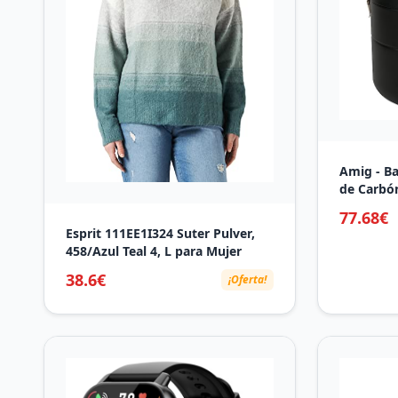
Amig - Ba
de Carbó
Mesa Com
77.68€
Ventilaci
Esprit 111EE1I324 Suter Pulver,
| Parrill
458/Azul Teal 4, L para Mujer
Medidas:
38.6€
¡Oferta!