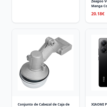
Zeagoo V
Bolsillo Ice Card, 2 Ice Cards y
Manga Co
mosquetón - Accesorios Moto
Flores Ve
20.18€
con Bolsi
Conjunto de Cabezal de Caja de
XIAOMI P