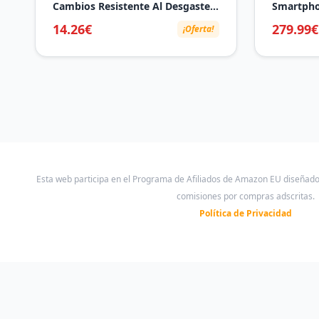
Cambios Resistente Al Desgaste,
Smartpho
Repuesto de Cabezal de Corte de
Pantalla 
14.26€
279.99€
¡Oferta!
Aleación de Aluminio para
AMOLED, 
Desbrozadora Stihl Fs55
8400-Ultr
90W Hype
Incluido,
Esta web participa en el Programa de Afiliados de Amazon EU diseñad
comisiones por compras adscritas.
Política de Privacidad