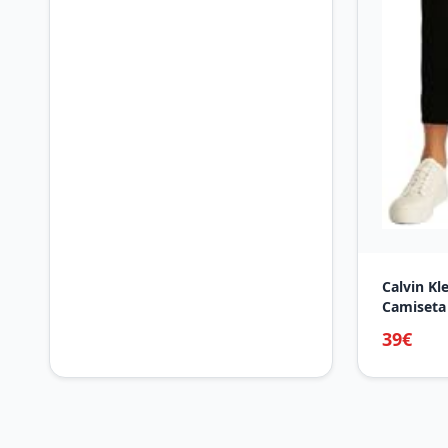
Calvin Kl
Camiseta
Rib tee c
39€
Negro (CK