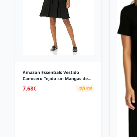
Amazon Essentials Vestido
Camisero Tejido sin Mangas de
Ajuste Relajado Mujer, Negro,
7.68€
¡Oferta!
XXL