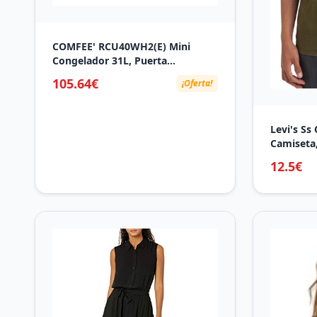
COMFEE' RCU40WH2(E) Mini
Congelador 31L, Puerta
Reversible, 4 Estrellas, Silencioso,
105.64€
¡Oferta!
práctico en la Oficina, Hotel y
Hogar, Blanco
Levi's Ss
Camiseta,
Hombre
12.5€