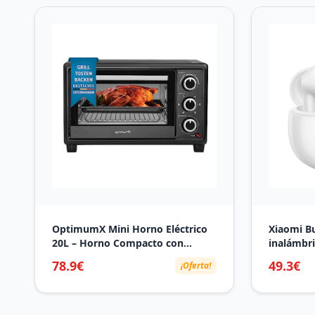
Cascos pa
Impermea
OptimumX Mini Horno Eléctrico
Xiaomi Bu
20L – Horno Compacto con
inalámbri
Convección 1380W, 6 Funciones,
ruido de 
78.9€
49.3€
¡Oferta!
Temporizador 60 min, Negro
audio dim
Fi, bater
(Versión 