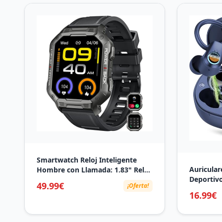
Smartwatch Reloj Inteligente
Auricular
Hombre con Llamada: 1.83" Reloj
Deportivo
Deportivo Hombre con
49.99€
¡Oferta!
Bluetooth
Podómetro Pulsómetro Monitor
16.99€
Pantalla 
de Sueño SpO2 Relojes 19 Modos
Inalambri
Deportivos Impermeable IP67
Estéreo, 
Smart Watch para Android iOS