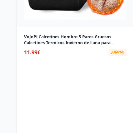
VoJoPi Calcetines Hombre 5 Pares Gruesos
Calcetines Termicos Invierno de Lana para
Senderismo Trekking y Camping - Rizo Suave y
11.99€
¡Oferta!
Acogedor, Cálido y Transpirable