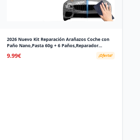
2026 Nuevo Kit Reparación Arañazos Coche con
Paño Nano,Pasta 60g + 6 Paños,Reparador
Arañazos Coche y Pulimento Coche
9.99€
¡Oferta!
Arañazos,Quita Arañazos Coche para
Pintura,Cristal y Plástico