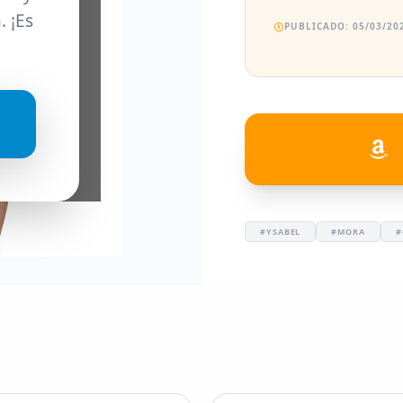
. ¡Es
PUBLICADO: 05/03/202
#YSABEL
#MORA
#