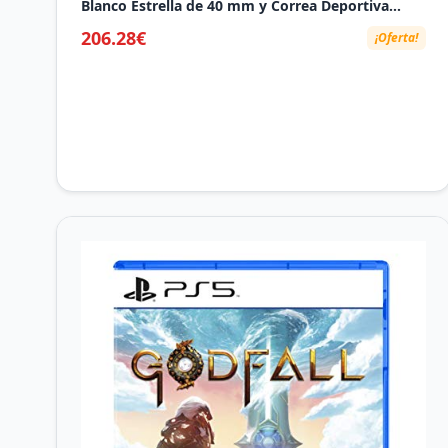
Blanco Estrella de 40 mm y Correa Deportiva
Blanco Estrella-Talla S/M.Monitores de entreno y
206.28€
¡Oferta!
sueño,Monitor de frecuencia Cardiaca, Pantalla
Siempre Activa