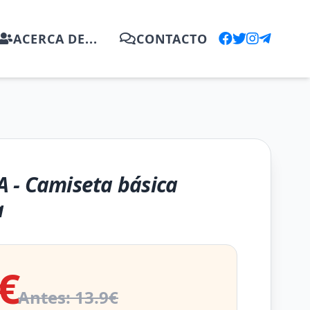
ACERCA DE...
CONTACTO
 - Camiseta básica
a
€
Antes: 13.9€