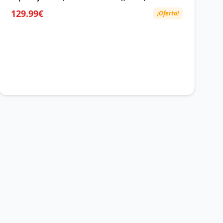
silencioso, 3 temperaturas de luz, mando a
129.99€
¡Oferta!
distancia incluido, certificación EU IEC 60598