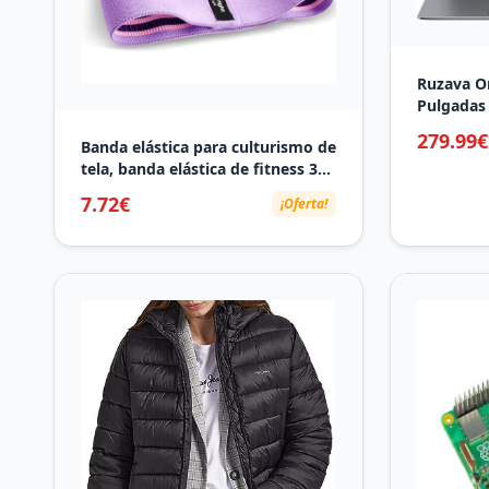
Ruzava Or
Pulgadas
Win11 Pr
279.99€
Banda elástica para culturismo de
Expansión
tela, banda elástica de fitness 3
HDMl USB 
niveles de fuerza, elástica
Inalámbri
7.72€
¡Oferta!
deportiva (Lavanda, Morado,
Membrana
Morado Oscuro)