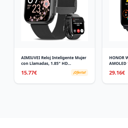
AIMIUVEI Reloj Inteligente Mujer
HONOR Wa
con Llamadas, 1.85" HD
AMOLED 1
Smartwatch 3 Correas Función
hasta 10 d
15.77€
29.16€
¡Oferta!
Femenina 120+ Modos
Negro
Deportivos Pulsómetro SpO2
Sueño Whatsapp IP68 Podómetro
para Android iOS Negro, Regalo
Mujer