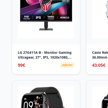
LG 27G411A-B - Monitor Gaming
Casio Rel
Ultragear, 27", IPS, 1920x1080,
36.00mm c
16:9, 144Hz, 1 ms/HDR10/NVIDIA
Correa de
99€
43.05€
¡Oferta!
G-Sync/FreeSync, Blanco
A700WEM