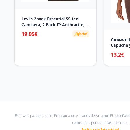
Levi's 2pack Essential SS tee
Camiseta, 2 Pack Té Anthracite, M
Mujeres
19.95€
¡Oferta!
Amazon E
Capucha y
Francesa 
13.2€
Grandes) 
Esta web participa en el Programa de Afiliados de Amazon EU diseñad
comisiones por compras adscritas.
Política de Privacidad