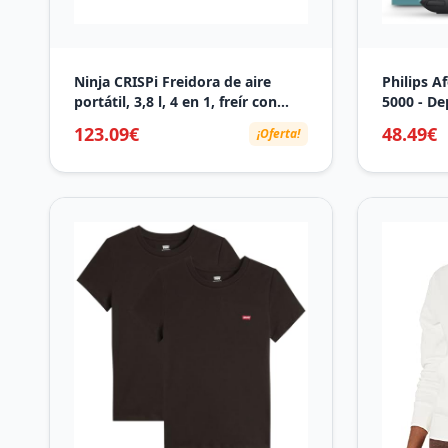
Ninja CRISPi Freidora de aire
Philips A
portátil, 3,8 l, 4 en 1, freír con
5000 - De
aire, asar, mantener caliente y
sistema d
123.09€
48.49€
¡Oferta!
gratinar, diseño compacto,
depila la
incluye 2 recipientes de vidrio
espalda,
extraíbles y tapas, 1700 W, gris,
min de a
FN101EUGY