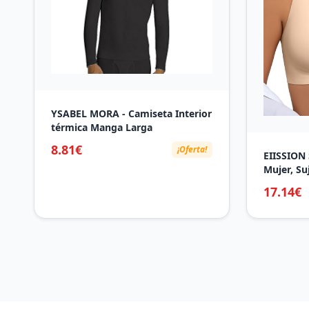
YSABEL MORA - Camiseta Interior
térmica Manga Larga
8.81€
¡Oferta!
EIISSION 
Mujer, Su
Up con R
17.14€
Sujetador
Sostenes 
Sujetador
sin Costu