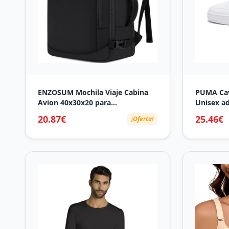
ENZOSUM Mochila Viaje Cabina
PUMA Cave
Avion 40x30x20 para
Unisex a
Ryanair,Mochila 40x30x20 para
Silver, 42
20.87€
25.46€
¡Oferta!
Vueling 24L Bolsa Viaje Mujer
Hombre Equipaje de Mano
40x20x30 para Ryanair,Wizz
Air,Vueling,EasyJet Negro