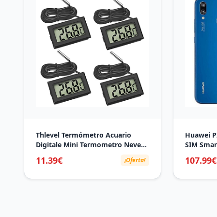
Thlevel Termómetro Acuario
Huawei P2
Digitale Mini Termometro Nevera
SIM Smart
Medidor de Sensor Temperatura
(West Eu
11.39€
107.99€
¡Oferta!
con Sonda Esterna Impermeabile
per Frigorifero Congelador 4
Nero