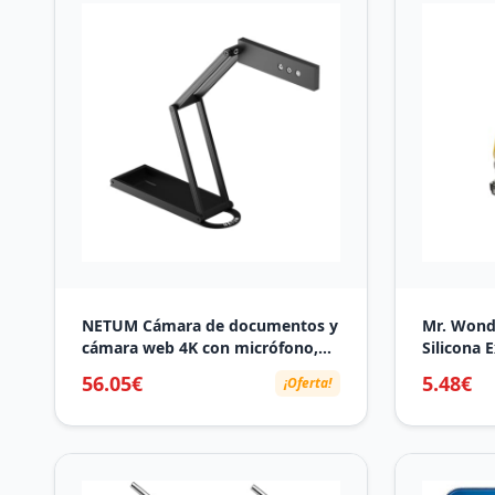
NETUM Cámara de documentos y
Mr. Wonde
cámara web 4K con micrófono,
Silicona E
visualizador USB, LED táctil de 3
Cierre de
56.05€
5.48€
¡Oferta!
niveles, enfoque automático,
Personali
invertir imagen plegable para
Windows, Mac OS, Linux,
enseñanza remota y