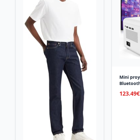
Mini proy
Bluetooth
Grande pa
123.49€
12000 lú
iOS, Andro
PS5.