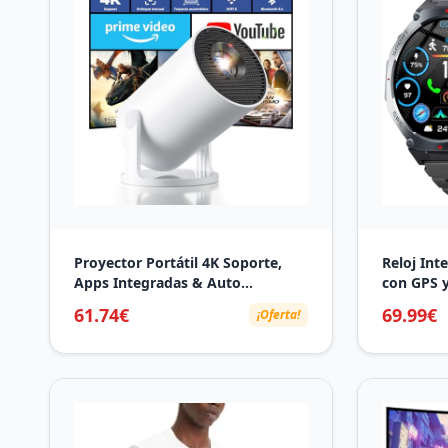
Proyector Portátil 4K Soporte,
Reloj Int
Apps Integradas & Auto
con GPS y
Keystone, 2026 Mini Proyector
Smartwat
61.74€
69.99€
¡Oferta!
20000 Lúmenes con Android 14
Bluetoot
WiFi 6 Bluetooth 5.4 Rotación
Sueño, 1
180° Compatible con
Deportiv
HDMI/USB/TV
Deportivo
Stick/Smartphone/Laptop